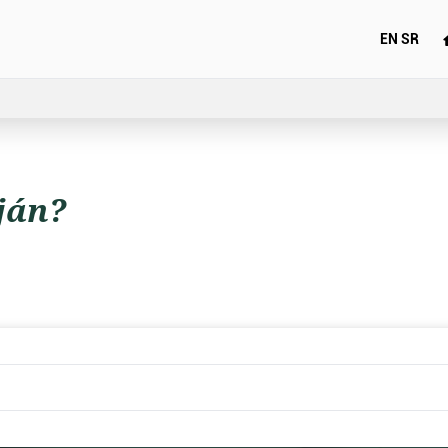
EN
SR
ján?