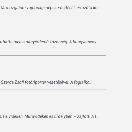
ktármozgalom vajdasági népszerűsítését, és azóta ko...
lgathatta meg a nagyérdemű közönség. A hangverseny
zerda Zsófi fotóriporter vezetésével. A foglalko...
Felvidéken, Muravidéken és Erdélyben – zajlott. A t...