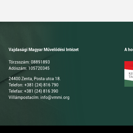
Vajdasági Magyar Művelődési Intézet
A ho
Törzsszám: 08891893
Adószám: 105720345
24400 Zenta, Posta utca 18.
Telefon: +381 (24) 816 790
Telefax: +381 (24) 816 390
Villámpostacím: info@vmmi.org