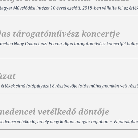
yar Művelődési Intézet 10 évvel ezelőtt, 2015-ben vállalta fel az érté
íjas tárogatóművész koncertje
termében Nagy Csaba Liszt Ferenc-díjas tárogatóművész koncertjét hal
ázat
 értékek című fotópályázat 8 résztvevője fotós műhelymunkán vett részt S
medencei vetélkedő döntője
medencei vetélkedő, amely négy külhoni magyar régióban – Vajdaságban, 