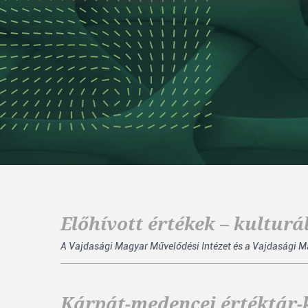
Előhívott értékek – kulturá
A Vajdasági Magyar Művelődési Intézet és a Vajdasági Magy
Kárpát-medencei értéktár-k