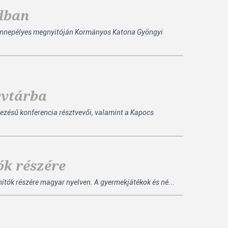
adban
 ünnepélyes megnyitóján Kormányos Katona Gyöngyi
yvtárba
zésű konferencia résztvevői, valamint a Kapocs
ók részére
tók részére magyar nyelven. A gyermekjátékok és né...