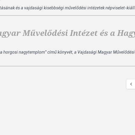
ításának és a vajdasági kisebbségi művelődési intézetek népviselet-kiál
agyar Művelődési Intézet és a H
 a horgosi nagytemplom” című könyvét, a Vajdasági Magyar Művelődési 