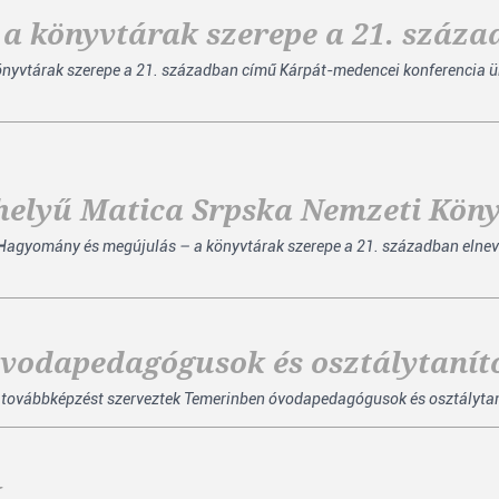
a könyvtárak szerepe a 21. száz
önyvtárak szerepe a 21. században című Kárpát-medencei konferencia
khelyű Matica Srpska Nemzeti Kön
Hagyomány és megújulás – a könyvtárak szerepe a 21. században elneve
óvodapedagógusok és osztálytanít
i továbbképzést szerveztek Temerinben óvodapedagógusok és osztálytaní
k