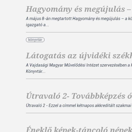
Hagyomány és megújulás – 
A május 8-án megtartott Hagyomány és megújulás – a k
igazgató a...
könyvtár
Látogatás az újvidéki szé
A Vajdasági Magyar Művelődési Intézet szervezésében a 
Könyvtár...
Útravaló 2- Továbbképzés 
Útravaló 2 - Ezzel a címmel kétnapos akkreditált szakma
Éneklő képek-táncoló népe