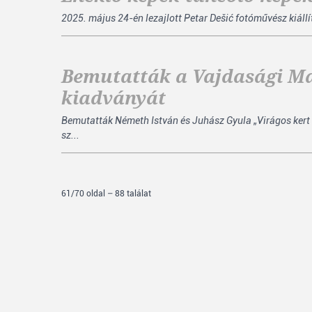
2025. május 24-én lezajlott Petar Dešić fotóművész kiáll
Bemutatták a Vajdasági M
kiadványát
Bemutatták Németh István és Juhász Gyula „Virágos kert
sz...
61/70 oldal – 88 találat