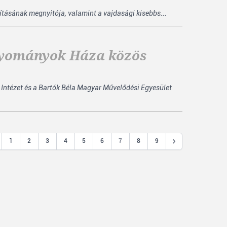
lításának megnyitója, valamint a vajdasági kisebbs...
agyományok Háza közös
Intézet és a Bartók Béla Magyar Művelődési Egyesület
7
1
2
3
4
5
6
8
9