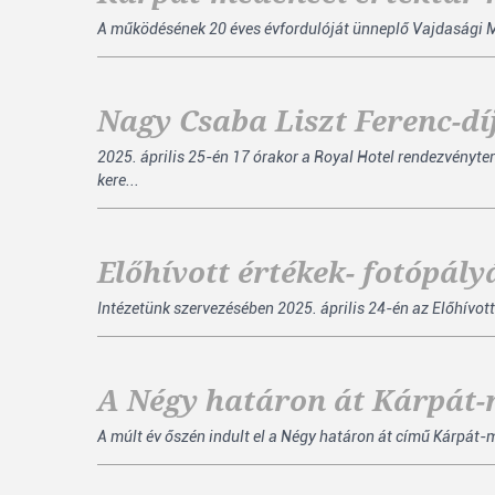
A működésének 20 éves évfordulóját ünneplő Vajdasági Mag
Nagy Csaba Liszt Ferenc-d
2025. április 25-én 17 órakor a Royal Hotel rendezvény
kere...
Előhívott értékek- fotópály
Intézetünk szervezésében 2025. április 24-én az Előhívott
A Négy határon át Kárpát-
A múlt év őszén indult el a Négy határon át című Kárpát-