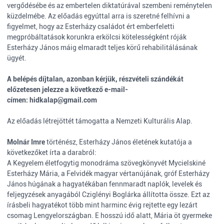
vergődésébe és az embertelen diktatúrával szembeni reménytelen
küzdelmébe. Az előadás egyúttal arra is szeretné felhívni a
figyelmet, hogy az Esterházy családot ért emberfeletti
megpróbáltatások korunkra erkölcsi kötelességként róják
Esterházy János máig elmaradt teljes körű rehabilitálásának
ügyét.
A belépés díjtalan, azonban kérjük, részvételi szándékát
előzetesen jelezze a következő e-mail-
címen:
hidkalap@gmail.com
Az előadás létrejöttét támogatta a Nemzeti Kulturális Alap.
Molnár Imre
történész, Esterházy János életének kutatója a
következőket írta a darabról:
A Kegyelem életfogytig monodráma szövegkönyvét Mycielskiné
Esterházy Mária, a Felvidék magyar vértanújának, gróf Esterházy
János húgának a hagyatékában fennmaradt naplók, levelek és
feljegyzések anyagából Cziglényi Boglárka állította össze. Ezt az
írásbeli hagyatékot több mint harminc évig rejtette egy lezárt
csomag Lengyelországban. E hosszú idő alatt, Mária öt gyermeke