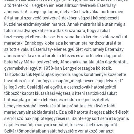
a történtekről, s egyben emléket állítson fivérének Esterházy
Jánosnak. A szovjet gulágon, illetve Csehszlovákia börtöneiben
ártatlanul szenvedő testvére érdekében végzett kétségbeesett
küzdelme eredménytelen maradt. Annak mártírhalála után még a
földi maradványokat sem adták ki számára, hogy azokat
tisztességgel eltemethesse. Erre vonatkozó kérelmei válasz nélkül
maradtak. Ennek egyik oka az a kommunista rendszer urai által
szított elvakult Esterházy-ellenes gyűlölet volt, amely Esterházy
János nevét ki akarta törölni a létezés és a történelem lapjairól.
Esterházy Mária, testvérének, Jánosnak a halála után úgy döntött,
gyermekeivel együtt, 1958-ban Lengyelországba költözik.
Tartózkodásuk Nyitraújlak nyomorúságos körülményei közepette
hivatalos részről amúgy is csupán ,,ideiglenesen engedélyezett”
jellegű volt. Családjával együtt, a csehszlovák hatóságoktól
többször kapott kiutasítási végzést, s itteni tartózkodásukat
hatóságilag minden lehetséges módon megnehezítették.
Lengyelországból levelezés útján próbálta elérni fivére földi
maradványainak kiadatását. Ez a cél hatotta át egész akkori életét,
s erről szólnak naplófeljegyzései is. Szinte egy sort sem írt ugyanis
saját és családja sanyarú sorsáról, keserves hétköznapjairól.
Szikár tőmondataiban saját helyzetére vonatkozó panaszt,