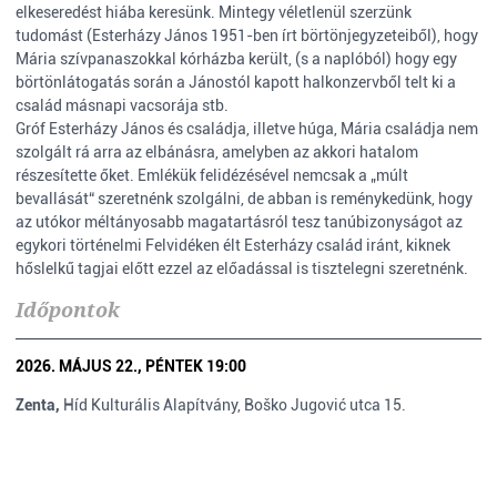
elkeseredést hiába keresünk. Mintegy véletlenül szerzünk
tudomást (Esterházy János 1951-ben írt börtönjegyzeteiből), hogy
Mária szívpanaszokkal kórházba került, (s a naplóból) hogy egy
börtönlátogatás során a Jánostól kapott halkonzervből telt ki a
család másnapi vacsorája stb.
Gróf Esterházy János és családja, illetve húga, Mária családja nem
szolgált rá arra az elbánásra, amelyben az akkori hatalom
részesítette őket. Emlékük felidézésével nemcsak a „múlt
bevallását“ szeretnénk szolgálni, de abban is reménykedünk, hogy
az utókor méltányosabb magatartásról tesz tanúbizonyságot az
egykori történelmi Felvidéken élt Esterházy család iránt, kiknek
hőslelkű tagjai előtt ezzel az előadással is tisztelegni szeretnénk.
Időpontok
2026. MÁJUS 22., PÉNTEK 19:00
Zenta,
Híd Kulturális Alapítvány, Boško Jugović utca 15.