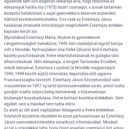
egyikének sem volt elegendő lelkiereje arra, hogy felbontsa az
édesanyjuk halála óta (1975) lezárt csomagot, s annak tartalmán
keresztül betekintsen a saját gyermekkora keserves esztendeit
tükröző kordokumentumokba. Erre csak az Esterházy János
halálának ötvenedik évfordulóján meghirdetett Esterházy emlékév
kapcsán került sor.
Mycielskiné Esterházy Mária, férjével és gyermekeivel
Lengyelországból menekülve, 1945-ben családjával együtt tanúja
volt a felvidéki, Nyitraújlakon (ma Velké Záluzie) lévő Esterházy
kastély pusztulásának, fivére letartóztatásának és gulágba való
elhurcolásának. Idős édesanyja, a lengyel Tarnowska Erzsébet,
másik leányával, Esterházy Lujzával (a felvidéki magyarságot
1945-1949 között sújtó) internálás, deportálás elől ugyanis
Franciaországba távozott. Esterházy János Szovjetunióból való
visszatérése és 1957-ig tartó börtönszenvedése során, amint tudta
gondját viselte súlyos beteg testvérének, s folyamatosan
közbenjárt kiszabadulása, illetve kórházi kezelése érdekében. Sem
egyiket, sem a másikat nem tudta elérni.
Ez alatt az idő alatt naplójában feljegyezte a fivére érdekében
folytatott küzdelme részleteit és ezzel párhuzamosan az Esterházy
János szenvedéstörténetére vonatkozó információkat. Mindezt
azzal a szándékkal tette, hogy (mint egyetlen szemtanú) hírt adjon