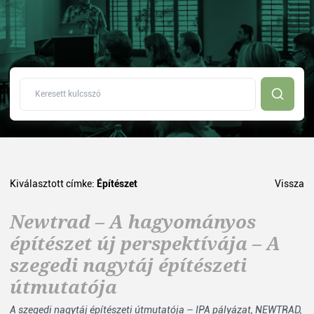
Kiválasztott címke:
Építészet
Vissza
Newtrad – A hagyományos
építészet új perspektívája – A
szegedi nagytáj építészeti
útmutatója
A szegedi nagytáj építészeti útmutatója – IPA pályázat, NEWTRAD,