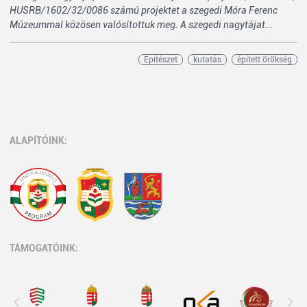
HUSRB/1602/32/0086 számú projektet a szegedi Móra Ferenc
Múzeummal közösen valósítottuk meg. A szegedi nagytájat...
Építészet
kutatás
épített örökség
ALAPÍTÓINK:
TÁMOGATÓINK: