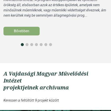
örökség áll, elsősorban azok az értékes épületek, amelyek nem
me
minősülnek műemléknek, vagy műemléki védettséget élveznek, ám
kö
nem kerültek még be semmilyen állagmegóvási prog...
al
Bővebben
A Vajdasági Magyar Művelődési
Intézet
projektjeinek archívuma
Keressen a feltöltött 9 projekt között