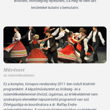
erősíteni, minőségileg fejleszteni, s a még fel nem tárt
területeket kutatni s bemutatni.
Művészet
N
és műemlékvédelem
ip
Ez a komplex, tíznapos rendezvény 2011-ben indult kísérleti
Az
programként. A képzőművészetet az örökség- és a
le
műemlékvédelemmel ötvöző, izgalmas, az értékvédelmet nem
ha
szokványos elemekkel népszerűsítő programról van szó.
zs
Ötletgazdája és koordinátora a dr. Raffay Endre
al
művészettörténész. A program középpontjában az építészeti
zs