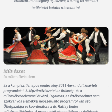
erősíteni, minőségileg fejleszteni, s a még fel nem tárt
területeket kutatni s bemutatni.
Művészet
N
és műemlékvédelem
ip
Ez a komplex, tíznapos rendezvény 2011-ben indult kísérleti
Az
programként. A képzőművészetet az örökség- és a
le
műemlékvédelemmel ötvöző, izgalmas, az értékvédelmet nem
ha
szokványos elemekkel népszerűsítő programról van szó.
zs
Ötletgazdája és koordinátora a dr. Raffay Endre
al
művészettörténész. A program középpontjában az építészeti
zs