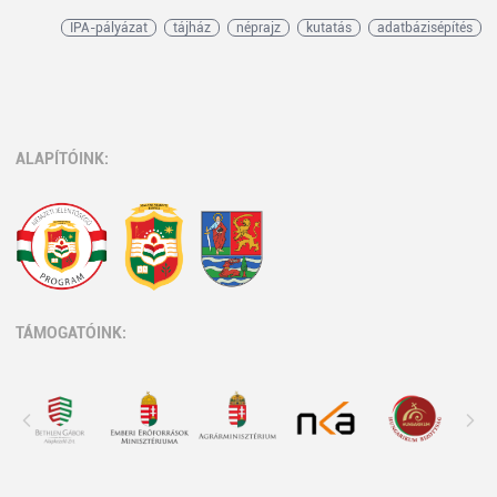
IPA-pályázat
tájház
néprajz
kutatás
adatbázisépítés
ALAPÍTÓINK:
TÁMOGATÓINK: