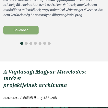
örökség áll, elsősorban azok az értékes épületek, amelyek nem
me
minősülnek műemléknek, vagy műemléki védettséget élveznek, ám
kö
nem kerültek még be semmilyen állagmegóvási prog...
al
Bővebben
A Vajdasági Magyar Művelődési
Intézet
projektjeinek archívuma
Keressen a feltöltött 9 projekt között