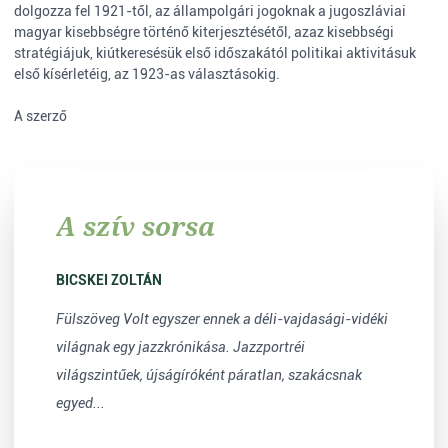
dolgozza fel 1921-től, az állampolgári jogoknak a jugoszláviai
magyar kisebbségre történő kiterjesztésétől, azaz kisebbségi
stratégiájuk, kiútkeresésük első időszakától politikai aktivitásuk
első kísérletéig, az 1923-as választásokig.
A szerző
A szív sorsa
BICSKEI ZOLTÁN
Fülszöveg Volt egyszer ennek a déli-vajdasági-vidéki
világnak egy jazzkrónikása. Jazzportréi
világszintűek, újságíróként páratlan, szakácsnak
egyed...