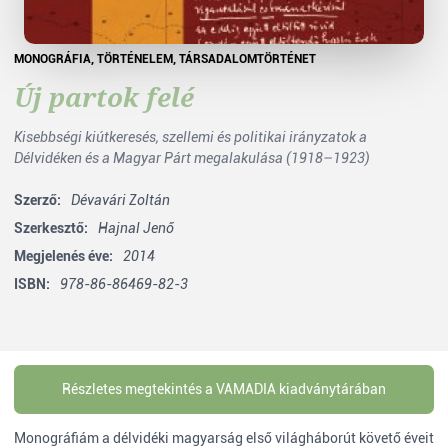
MONOGRÁFIA
,
TÖRTÉNELEM
,
TÁRSADALOMTÖRTÉNET
Új partok felé
Kisebbségi kiútkeresés, szellemi és politikai irányzatok a
Délvidéken és a Magyar Párt megalakulása (1918–1923)
Szerző:
Dévavári Zoltán
Szerkesztő:
Hajnal Jenő
Megjelenés éve:
2014
ISBN:
978-86-86469-82-3
Részletes megtekintés a VAMADIA kiadványtárában
Monográfiám a délvidéki magyarság első világháborút követő éveit