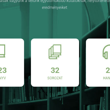
sak vagyunk a velünk együttműködő kutatóknak, helytörténetí
eredményeiket.
23
32
2
NYV
SOROZAT
HAN