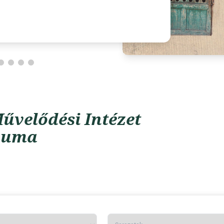
űvelődési Intézet
vuma