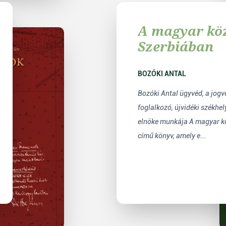
A magyar kö
Szerbiában
BOZÓKI ANTAL
Bozóki Antal ügyvéd, a jog
foglalkozó, újvidéki székhe
elnöke munkája A magyar k
című könyv, amely e...