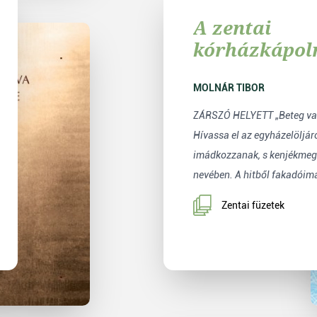
A zentai
kórházkápol
története
MOLNÁR TIBOR
ZÁRSZÓ HELYETT „Beteg va
Hívassa el az egyházelöljáró
imádkozzanak, s kenjékmeg 
nevében. A hitből fakadóima
Zentai füzetek