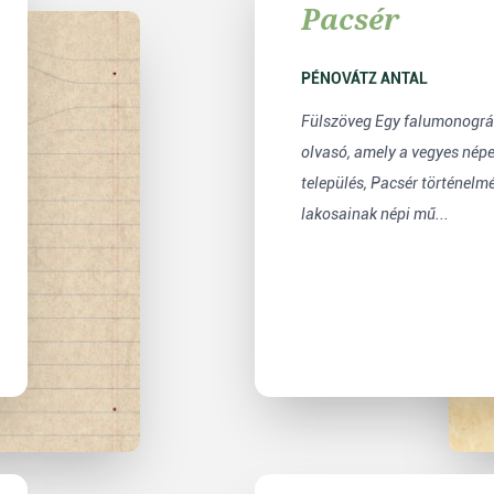
Pacsér
PÉNOVÁTZ ANTAL
Fülszöveg Egy falumonográf
olvasó, amely a vegyes nép
település, Pacsér történelm
lakosainak népi mű...