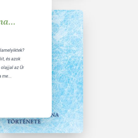
na
lamelyiktek?
it, és azok
olajjal az Úr
 me...