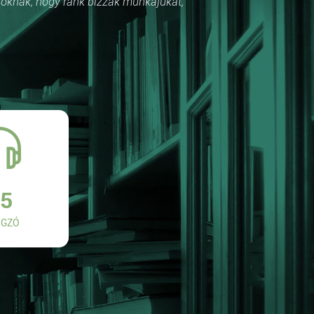
róknak, hogy ránk bízzák munkájukat,
5
GZÓ