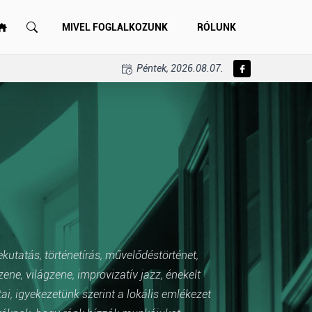
MIVEL FOGLALKOZUNK
RÓLUNK
Péntek, 2026.08.07.
ekutatás, történetírás, művelődéstörténet,
e, világzene, improvizatív jazz, énekelt
i, igyekezetünk szerint a lokális emlékezet