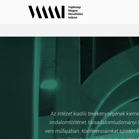
Az Intézet kiadói tevékenységének kiemelt
irodalomtörténet, társadalomtudományi t
vers műfajában. Konferenciáinkat szintén k