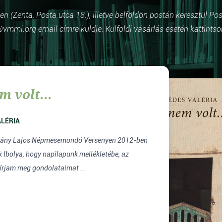
 (Zenta, Posta utca 18.), illetve belföldön postán keresztül Po
vmmi.org email címre küldje. Külföldi vásárlás esetén kattintso
m volt...
ALÉRIA
mány Lajos Népmesemondó Versenyen 2012-ben
k Ibolya, hogy napilapunk mellékletébe, az
írjam meg gondolataimat ...