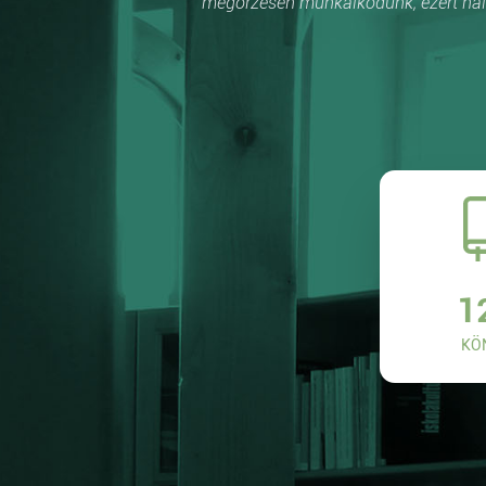
megőrzésén munkálkodunk, ezért hálá
1
KÖ