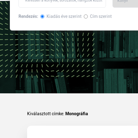
Rendezés:
Kiadás éve szerint
Cím szerint
Kiválasztott címke:
Monográfia