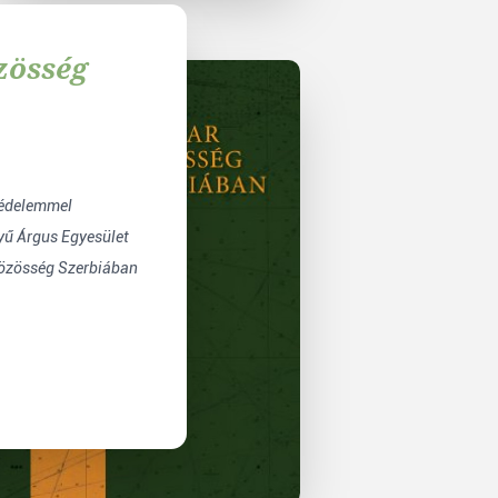
zösség
védelemmel
lyű Árgus Egyesület
özösség Szerbiában