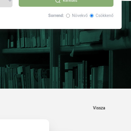
Keresés
Sorrend:
Növekvő
Csökkenő
Vissza