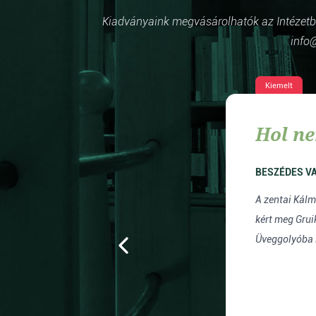
Kiadványaink megvásárolhatók az Intézetben
info@
Kiemelt
Hol ne
BESZÉDES V
A zentai Kál
el
kért meg Grui
Üveggolyóba 