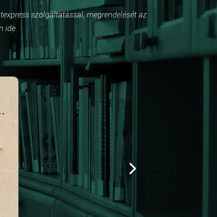
stexpress szolgáltatással, megrendelését az
n ide.
Kiemelt
Népszerű
Pasztorál
SZIVERI JÁNOS
„GYARAPODOM, BÁR ELFOGYOK” Sziveri János (1954–
1990) Alig néhány esztendeig lehetett otthon valahol.
Földönfutó volt, helyét kereső...
VersZene: vers, zene, kép