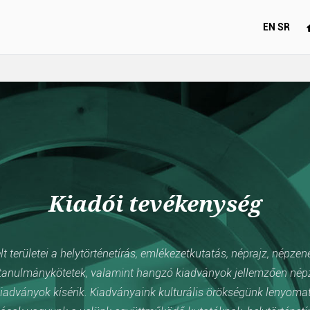
EN
SR
Kiadói tevékenység
 területei a helytörténetírás, emlékezetkutatás, néprajz, népzen
anulmánykötetek, valamint hangzó kiadványok jellemzően népzen
iadványok kísérik. Kiadványaink kulturális örökségünk lenyomata