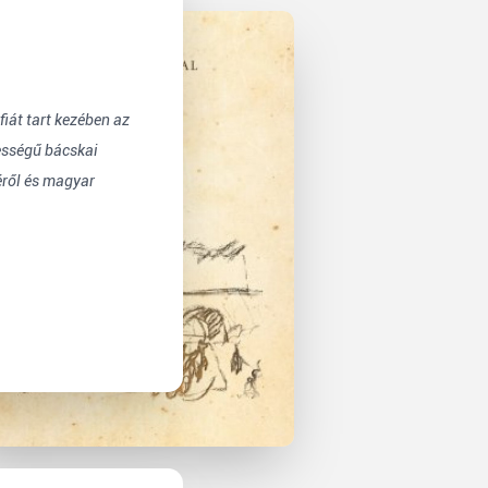
iát tart kezében az
ességű bácskai
éről és magyar