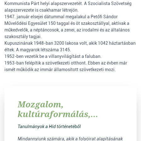
Kommunista Párt helyi alapszervezetét. A Szocialista Szövetség
alapszervezete is csakhamar létrejön.
1947. január elsejei dátummal megalakul a Petőfi Sándor
Művelődési Egyesület 150 taggal és öt szakosztállyal, aktívak a
műkedvelők, a néptáncosok, a zenei, az irodalmi és az általános
szakosztály tagjai.
Kupuszinának 1948-ban 3200 lakosa volt, akik 1042 háztartásban
éltek. A magyarok létszáma 3145.
1952-ben vezetik be a villanyvilágítást a faluban.
1953-ban felépítik a szövetkezeti otthont. Ebben az évben már
ismét működik az immár államosított szövetkezeti mozi.
Mozgalom,
kultúraformálás,
irodalmi gondolkodás
Tanulmányok a Híd történetéből
Mindannyiunk számára, akik a folyóirat alapításának