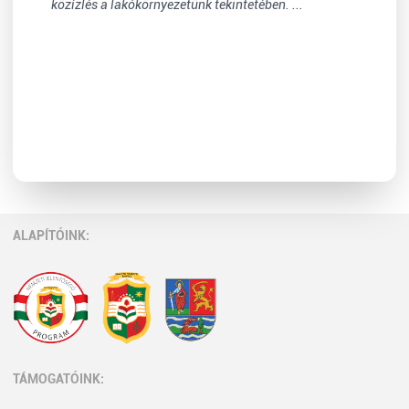
közízlés a lakókörnyezetünk tekintetében. ...
ALAPÍTÓINK:
TÁMOGATÓINK: