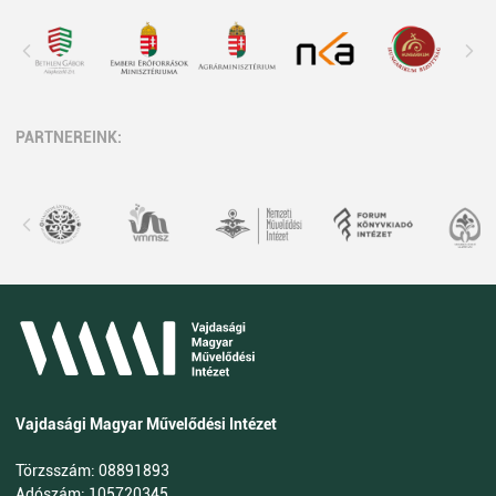
PARTNEREINK:
Vajdasági Magyar Művelődési Intézet
Törzsszám: 08891893
Adószám: 105720345