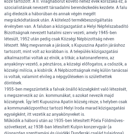
közé tartozott. A II. világháborút követő nehéz évek korszaka ez, a
szocialistának nevezett társadalmi berendezkedés kezdete. A falu
alig éledezik a háborúban és annak végén megélt
megrázkódtatások után. A kötelező termékbeszolgáltatás
érvényben van. A faluban a közigazgatást a Helyi Népfelszabadító
Bizottságnak nevezett hatalmi szerv vezeti, amely 1945-ben
létesült, 1952 után pedig csak Községi Népbizottság néven
létezett. Még megvannak a járások, s Kupuszina Apatin járáshoz
tartozott, mint volt az korábban is. A település közigazgatási
alkalmazottai voltak az elnök, a titkár, a katonareferens, az
anyakönyv vezető, a pénztáros, a községi előfogatos, a csőszök, a
községi milícia, a kisbírók. A Népbizottságnak még külön tanácsai
is voltak, valamint elvileg a népgyűléseken is születhettek
döntések.
1955-ben megszüntetik a falvak önálló községként való létezését,
s megszervezik az ún. kommunákat, s azokat nevezik majd
községnek. Így lett Kupuszina Apatin község része, s helyben csak
a kommunaközponthoz tartozó Helyi Iroda marad közigazgatási
egységként, itt vezetik az anyakönyveket is.
Működik a háború után az 1935-ben létesített Pčela Földműves-
szövetkezet, az 1938-ban létesített Kulpin konzervgyár (a
dúsgazdag szenttamási és újvidéki Dunđerski család tulajdona),