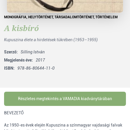
MONOGRÁFIA
,
HELYTÖRTÉNET
,
TÁRSADALOMTÖRTÉNET
,
TÖRTÉNELEM
A kisbíró
Kupuszina élete a hirdetések tükrében (1953–1955)
Szerző:
Silling István
Megjelenés éve:
2017
ISBN:
978-86-80644-11-0
Részletes megtekintés a VAMADIA kiadványtárában
BEVEZETŐ
Az 1950-es évek elején Kupuszina a színmagyar vajdasági falvak