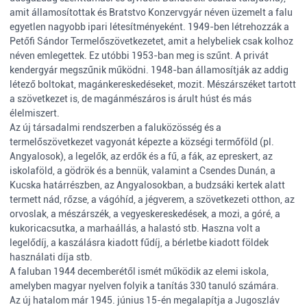
amit államosítottak és Bratstvo Konzervgyár néven üzemelt a falu
egyetlen nagyobb ipari létesítményeként. 1949-ben létrehozzák a
Petőfi Sándor Termelőszövetkezetet, amit a helybeliek csak kolhoz
néven emlegettek. Ez utóbbi 1953-ban meg is szűnt. A privát
kendergyár megszűnik működni. 1948-ban államosítják az addig
létező boltokat, magánkereskedéseket, mozit. Mészárszéket tartott
a szövetkezet is, de magánmészáros is árult húst és más
élelmiszert.
Az új társadalmi rendszerben a faluközösség és a
termelőszövetkezet vagyonát képezte a községi termőföld (pl.
Angyalosok), a legelők, az erdők és a fű, a fák, az epreskert, az
iskolaföld, a gödrök és a bennük, valamint a Csendes Dunán, a
Kucska határrészben, az Angyalosokban, a budzsáki kertek alatt
termett nád, rőzse, a vágóhíd, a jégverem, a szövetkezeti otthon, az
orvoslak, a mészárszék, a vegyeskereskedések, a mozi, a góré, a
kukoricacsutka, a marhaállás, a halastó stb. Haszna volt a
legelődíj, a kaszálásra kiadott fűdíj, a bérletbe kiadott földek
használati díja stb.
A faluban 1944 decemberétől ismét működik az elemi iskola,
amelyben magyar nyelven folyik a tanítás 330 tanuló számára.
Az új hatalom már 1945. június 15-én megalapítja a Jugoszláv