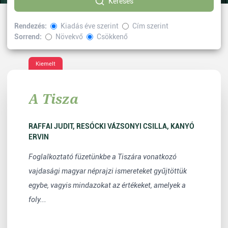
Keresés
Rendezés:
Kiadás éve szerint
Cím szerint
Sorrend:
Növekvő
Csökkenő
Kiválasztott címke:
értéktár
Vissza
Kiemelt
A Tisza
RAFFAI JUDIT, RESÓCKI VÁZSONYI CSILLA, KANYÓ
ERVIN
Foglalkoztató füzetünkbe a Tiszára vonatkozó
vajdasági magyar néprajzi ismereteket gyűjtöttük
egybe, vagyis mindazokat az értékeket, amelyek a
foly...