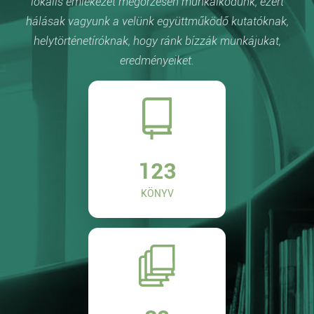
lokális emlékezet megőrzésén munkálkodunk, ezért
hálásak vagyunk a velünk együttműködő kutatóknak,
helytörténetíróknak, hogy ránk bízzák munkájukat,
eredményeiket.
123
KÖNYV