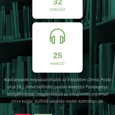
32
SOROZAT
25
HANGZÓ
Kiadványaink megvásárolhatók az Intézetben (Zenta, Posta
utca 18.), illetve belföldön postán keresztül Postexpress
szolgáltatással, megrendelését az info@vmmi.org email
címre küldje. Külföldi vásárlás esetén kattintson ide.