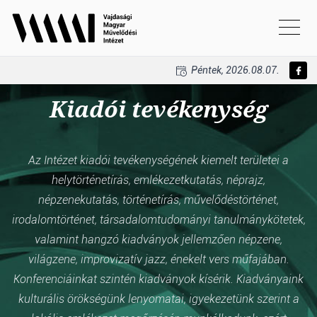
Péntek, 2026.08.07.
Kiadói tevékenység
Az Intézet kiadói tevékenységének kiemelt területei a
helytörténetírás, emlékezetkutatás, néprajz,
népzenekutatás, történetírás, művelődéstörténet,
irodalomtörténet, társadalomtudományi tanulmánykötetek,
valamint hangzó kiadványok jellemzően népzene,
világzene, improvizatív jazz, énekelt vers műfajában.
Konferenciáinkat szintén kiadványok kísérik. Kiadványaink
kulturális örökségünk lenyomatai, igyekezetünk szerint a