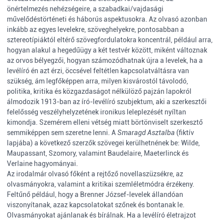
önértelmezés nehézségeire, a szabadkai/vajdasági
művelődéstörténeti és háborús aspektusokra. Az olvasó azonban
inkább az egyes levelekre, szöveghelyekre, pontosabban a
sztereotípiáktól eltérő szövegfordulatokra koncentrál, például arra,
hogyan alakul a hegedűügy a két testvér között, miként változnak
az orvos bélyegzői, hogyan számozódhatnak újra a levelek, ha a
levélíró én azt érzi, öccsével feltétlen kapcsolatváltásra van
szükség, ám legfőképpen arra, milyen kisvárostól távolodó,
politika, kritika és közgazdaságot nélkülöző pajzán lapokról
álmodozik 1913-ban az író-levélíró szubjektum, aki a szerkesztői
felelősség veszélyhelyzetének ironikus leleplezését nyíltan
kimondja. Szemérem elleni vétség miatt börtönviselt szerkesztő
semmiképpen sem szeretne lenni. A
Smaragd Asztalba
(fiktív
lapjába) a következő szerzők szövegei kerülhetnének be: Wilde,
Maupassant, Szomory, valamint Baudelaire, Maeterlinck és
Verlaine hagyományai.
Az irodalmár olvasó főként a rejtőző novellaszüzsékre, az
olvasmányokra, valamint a kritikai szemléletmódra érzékeny.
Feltűnő például, hogy a Brenner József-levelek állandóan
viszonyítanak, azaz kapcsolatokat szőnek és bontanak le.
Olvasmányokat ajánlanak és bírálnak. Ha a levélíró életrajzot