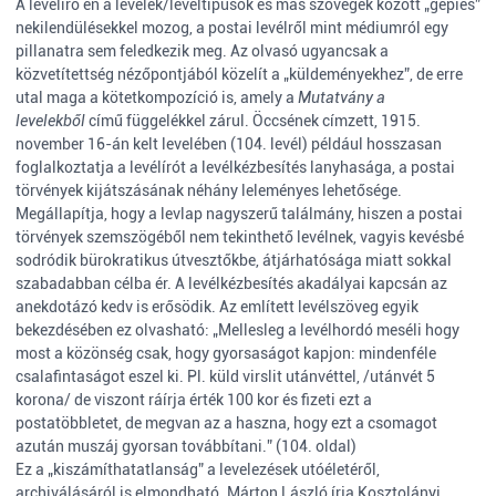
A levélíró én a levelek/levéltípusok és más szövegek között „gépies”
nekilendülésekkel mozog, a postai levélről mint médiumról egy
pillanatra sem feledkezik meg. Az olvasó ugyancsak a
közvetítettség nézőpontjából közelít a „küldeményekhez”, de erre
utal maga a kötetkompozíció is, amely a
Mutatvány a
levelekből
című függelékkel zárul. Öccsének címzett, 1915.
november 16-án kelt levelében (104. levél) például hosszasan
foglalkoztatja a levélírót a levélkézbesítés lanyhasága, a postai
törvények kijátszásának néhány leleményes lehetősége.
Megállapítja, hogy a levlap nagyszerű találmány, hiszen a postai
törvények szemszögéből nem tekinthető levélnek, vagyis kevésbé
sodródik bürokratikus útvesztőkbe, átjárhatósága miatt sokkal
szabadabban célba ér. A levélkézbesítés akadályai kapcsán az
anekdotázó kedv is erősödik. Az említett levélszöveg egyik
bekezdésében ez olvasható: „Mellesleg a levélhordó meséli hogy
most a közönség csak, hogy gyorsaságot kapjon: mindenféle
csalafintaságot eszel ki. Pl. küld virslit utánvéttel, /utánvét 5
korona/ de viszont ráírja érték 100 kor és fizeti ezt a
postatöbbletet, de megvan az a haszna, hogy ezt a csomagot
azután muszáj gyorsan továbbítani.” (104. oldal)
Ez a „kiszámíthatatlanság” a levelezések utóéletéről,
archiválásáról is elmondható. Márton László írja Kosztolányi