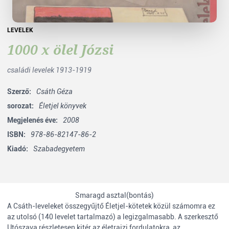
LEVELEK
1000 x ölel Józsi
családi levelek 1913-1919
Szerző:
Csáth Géza
sorozat:
Életjel könyvek
Megjelenés éve:
2008
ISBN:
978-86-82147-86-2
Kiadó:
Szabadegyetem
Smaragd asztal(bontás)
A Csáth-leveleket összegyűjtő Életjel-kötetek közül számomra ez
az utolsó (140 levelet tartalmazó) a legizgalmasabb. A szerkesztő
Utószava részletesen kitér az életrajzi fordulatokra, az