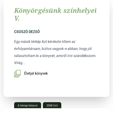
Könyörgésünk színhelyei
V.
CSÚSZÓ DEZSŐ
Egy másik térkép Azt kérdezte tőlem az
évfolyamtársam, biztos vagyok-e abban, hogy jól
választottam ki a könyvet, amiről írni szándékozom.
Világ...
Életjel könyvek
A hónap könyve
2008 Oct