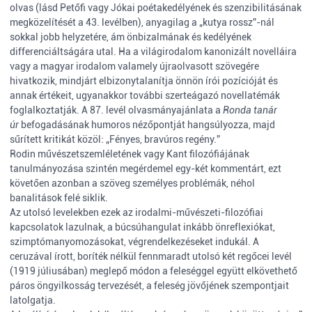
olvas (lásd Petőfi vagy Jókai poétakedélyének és szenzibilitásának
megközelítését a 43. levélben), anyagilag a „kutya rossz”-nál
sokkal jobb helyzetére, ám önbizalmának és kedélyének
differenciáltságára utal. Ha a világirodalom kanonizált novelláira
vagy a magyar irodalom valamely újraolvasott szövegére
hivatkozik, mindjárt elbizonytalanítja önnön írói pozícióját és
annak értékeit, ugyanakkor további szerteágazó novellatémák
foglalkoztatják. A 87. levél olvasmányajánlata a
Ronda tanár
úr
befogadásának humoros nézőpontját hangsúlyozza, majd
sűrített kritikát közöl: „Fényes, bravúros regény.”
Rodin művészetszemléletének vagy Kant filozófiájának
tanulmányozása szintén megérdemel egy-két kommentárt, ezt
követően azonban a szöveg személyes problémák, néhol
banalitások felé siklik.
Az utolsó levelekben ezek az irodalmi-művészeti-filozófiai
kapcsolatok lazulnak, a búcsúhangulat inkább önreflexiókat,
szimptómanyomozásokat, végrendelkezéseket indukál. A
ceruzával írott, boríték nélkül fennmaradt utolsó két regőcei levél
(1919 júliusában) meglepő módon a feleséggel együtt elkövethető
páros öngyilkosság tervezését, a feleség jövőjének szempontjait
latolgatja.