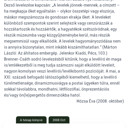
Dezső levelezése kapcsán: „A levelek jönnek-mennek, a címzett –
ha megkapja őket egyáltalán – olykor összetépi vagy elszórja,
máskor megszámozza és gondosan elrakja őket. A leveleket
különböző szempontok szerint selejtezik vagy cenzúrázzák a
hozzátartozók és hozzáértők; a hagyatékok szétszóródnak, egy
részük múzeumba vagy közgyűjteménybe kerül, más részük
megsemmisül vagy elkallódik. A levelek hagyományozódása nem
is annyira bizonytalan, mint inkább kiszámíthatatlan.” (Márton
László: Az áhítatos embergép. Jelenkor Kiadó, Pécs, 103.)
Brenner-Csáth sodró levelezésből kitűnik, hogy a levélíró én maga
is/emlékezetből is meg tudja számozni saját elküldött leveleit,
nagyon komolyan veszi levélírói/levélkibontó pozícióját. A mai, a
XXI. századi befogadó látószögéből kiemelhető, hogy a levélíró
türelmetlensége, dinamizmusvágya a postai ügyeken túlra, ennél
sokkal távolabbra, mondhatni, létfilozófiai, önprezentációs
és/vagy ön(le)pergetős dimenziókba hatol.
Hózsa Éva (2008. október)
A hónap könyve
2008 Oct