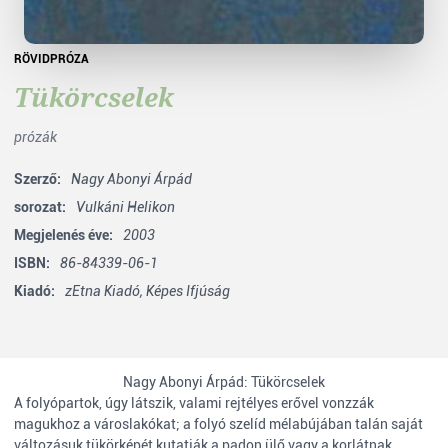
RÖVIDPRÓZA
Tükörcselek
prózák
Szerző:
Nagy Abonyi Árpád
sorozat:
Vulkáni Helikon
Megjelenés éve:
2003
ISBN:
86-84339-06-1
Kiadó:
zEtna Kiadó,
Képes Ifjúság
Nagy Abonyi Árpád: Tükörcselek
A folyópartok, úgy látszik, valami rejtélyes erővel vonzzák
magukhoz a városlakókat; a folyó szelíd mélabújában talán saját
változásuk tükörképét kutatják a padon ülő vagy a korlátnak