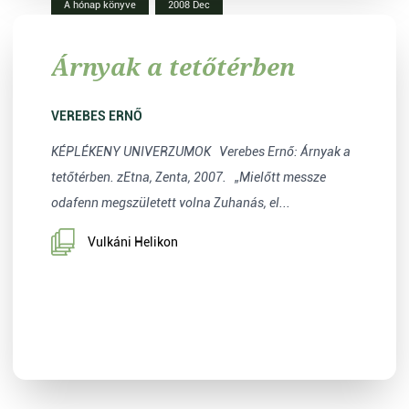
A hónap könyve
2008 Dec
Árnyak a tetőtérben
VEREBES ERNŐ
KÉPLÉKENY UNIVERZUMOK Verebes Ernő: Árnyak a
tetőtérben. zEtna, Zenta, 2007. „Mielőtt messze
odafenn megszületett volna Zuhanás, el...
Vulkáni Helikon