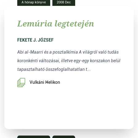
A hónap könyve
2008 Dec
Lemúria legtetején
FEKETE J. JÓZSEF
Abi al-Maarri és a posztalkímia A világról való tudás
koronkénti változásai, illetve egy-egy korszakon belül
tapasztalható összefoglalhatatlan t...
Vulkáni Helikon