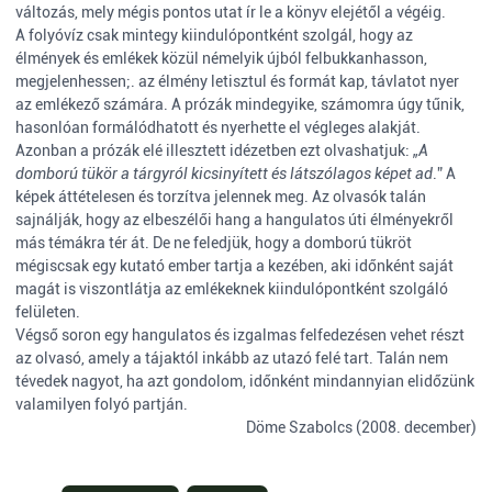
változás, mely mégis pontos utat ír le a könyv elejétől a végéig.
A folyóvíz csak mintegy kiindulópontként szolgál, hogy az
élmények és emlékek közül némelyik újból felbukkanhasson,
megjelenhessen;. az élmény letisztul és formát kap, távlatot nyer
az emlékező számára. A prózák mindegyike, számomra úgy tűnik,
hasonlóan formálódhatott és nyerhette el végleges alakját.
Azonban a prózák elé illesztett idézetben ezt olvashatjuk:
„A
domború tükör a tárgyról kicsinyített és látszólagos képet ad
.” A
képek áttételesen és torzítva jelennek meg. Az olvasók talán
sajnálják, hogy az elbeszélői hang a hangulatos úti élményekről
más témákra tér át. De ne feledjük, hogy a domború tükröt
mégiscsak egy kutató ember tartja a kezében, aki időnként saját
magát is viszontlátja az emlékeknek kiindulópontként szolgáló
felületen.
Végső soron egy hangulatos és izgalmas felfedezésen vehet részt
az olvasó, amely a tájaktól inkább az utazó felé tart. Talán nem
tévedek nagyot, ha azt gondolom, időnként mindannyian elidőzünk
valamilyen folyó partján.
Döme Szabolcs (2008. december)