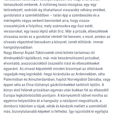
támaszkodó emberek. A víztömeg lassú mozgása, egy-egy
letöredezett, sodródó ág óhatatlanul visszaidéz néhány emléket,
gondolatot a szemlélődőben – talán épp a szembesülés és a
mérlegelés vágya serkent bennünket arra, hogy vissza-
visszatérjünk a folyóhoz, mely számunkra egy őszi estét,
verssorokat, egy lassú léptű sétát őriz. Már a prózák, elbeszélések
olvasása során ez a gondolat rémlett fel bennem, s most, amikor az
olvasás végeztével becsukom a könyvet, ismét előtűnik- immár
hangsúlyosabban.
Nagy Abonyi Árpád
Tükörcselek
című kötete tartalmaz úti
élményekből táplálkozó, már-már beszámolószerű prózákat,
elvontabb, asszociációkból összeálló írást és elbeszéléseket
egyaránt. Az olvasó képzeletét minden bizonnyal az útleírások
ragadják meg leginkább: hegyi kirándulás az Ardennekben, séta
Palermóban és Amszterdamban, hajóút Norvégiából Dániába, vagy
éppen séta az Etna tűzhányó gázkitörésekkel tarkított lejtőin. A
könyv első felének prózáiban egymás után bukkan fel az elbeszélő
Európa legkülönbözőbb pontjain. A környezetről idővel mintha az
egyénire helyeződne át a hangsúly: a nézőpont megváltozik, a
domború tükörben a tájak, séták és kávézók mellett a szemlélődő
más, bizonytalanabb képeket is felfedez. Így rajzolódik ki egyfajta