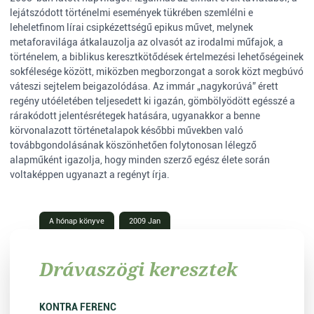
lejátszódott történelmi események tükrében szemlélni e
leheletfinom lírai csipkézettségű epikus művet, melynek
metaforavilága átkalauzolja az olvasót az irodalmi műfajok, a
történelem, a biblikus keresztkötődések értelmezési lehetőségeinek
sokfélesége között, miközben megborzongat a sorok közt megbúvó
váteszi sejtelem beigazolódása. Az immár „nagykorúvá” érett
regény utóéletében teljesedett ki igazán, gömbölyödött egésszé a
rárakódott jelentésrétegek hatására, ugyanakkor a benne
körvonalazott történetalapok későbbi művekben való
továbbgondolásának köszönhetően folytonosan lélegző
alapműként igazolja, hogy minden szerző egész élete során
voltaképpen ugyanazt a regényt írja.
A hónap könyve
2009 Jan
Drávaszögi keresztek
KONTRA FERENC