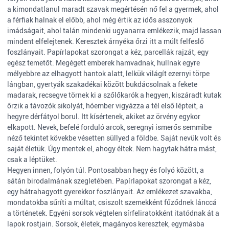
a kimondatlanul maradt szavak megértésén nő fel a gyermek, ahol
a férfiak halnak el előbb, ahol még értik az idős asszonyok
imádságait, ahol talán mindenki ugyanarra emlékezik, majd lassan
mindent elfelejtenek. Keresztek árnyéka őrzi itt a múlt felfeslő
foszlányait. Papírlapokat szorongat a kéz, parcellák rajzát, egy
egész temetőt. Megégett emberek hamvadnak, hullnak egyre
mélyebbre az elhagyott hantok alatt, lelkük világít ezernyi törpe
lángban, gyertyák szakadékai között bukdácsolnak a fekete
madarak, recsegve törnek ki a szőlőkarók a hegyen, kiszáradt kutak
őrzik a távozók sikolyát, hóember vigyázza a tél első lépteit, a
hegyre dérfátyol borul. Itt kísértenek, akiket az örvény egykor
elkapott. Nevek, befelé forduló arcok, seregnyi ismerős semmibe
néző tekintet kövekbe vésetten süllyed a földbe. Saját nevük volt és
saját életük. Úgy mentek el, ahogy éltek. Nem hagytak hátra mást,
csak a léptüket.
Hegyen innen, folyón túl. Pontosabban hegy és folyó között, a
sátán birodalmának szegletében. Papírlapokat szorongat a kéz,
egy hátrahagyott gyerekkor foszlányait. Az emlékezet szavakba,
mondatokba sűríti a múltat, csiszolt szemekként fűződnek lánccá
a történetek. Egyéni sorsok végtelen sírfeliratokként itatódnak át a
lapok rostjain. Sorsok, életek, magányos keresztek, egymásba