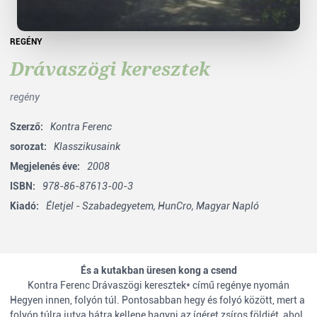
REGÉNY
Drávaszögi keresztek
regény
Szerző:
Kontra Ferenc
sorozat:
Klasszikusaink
Megjelenés éve:
2008
ISBN:
978-86-87613-00-3
Kiadó:
Életjel - Szabadegyetem,
HunCro,
Magyar Napló
És a kutakban üresen kong a csend
Kontra Ferenc Drávaszögi keresztek* című regénye nyomán
Hegyen innen, folyón túl. Pontosabban hegy és folyó között, mert a
folyón túlra jutva hátra kellene hagyni az ígéret zsíros földjét, ahol