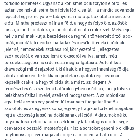
torkolló történetek. Ugyanaz a kör ismétlődik folyton elölről, és
aztán vég nélküli spirálban folytatódik, saját – a mindig ugyanoda
lépéstől egyre mélyülő – lábnyomai mutatják az utat a menetelő
előtt. Mintha predesztinálna a föld, a hegy és folyó öle, az ősök
jussa, a múlt hordaléka, a mindent átmentő emlékezet. Mélységes
mély a múltnak kútja, beszédesek a régmúlt történeteit őrző lapok.
Imák, mondák, legendák, balladák és mesék töredékei íródnak
jelenné, nemzedékek szokásairól, környezetéről, jellegzetes
szókincséről, olyan szellemi örökségről vallva, amely még
töredékességében is érdemes a meghallgatásra. Autentikus
drávaszögi miliő rajzolódik ki általuk, a hegyen inneniség földje,
ahol az időnként felbukkanó prófétacsapatok regéi nyomán
képzelik csak el a hegy túloldalát, a mást, az idegent. A
természetes és a szellemi határok egybemosódnak, megjelölve a
belakható fizikai, nyelvi, szellemi mozgásteret. A szimbiotikus
együttélés során egy ponton túl már nem függetleníthető a
szülőföld és az egyének sorsa, egy-egy tragikus történet magában
rejti a közösség lassú haldoklásának stációit. A dátumok nélkül
folyamatosan előrehaladó cselekmény látszólagos időtlensége
csavaros elbeszélői mesterfogás, hisz a sorsokat generáló ciklikus
folytonosság eleve magával görgeti a mindent átható időt. A