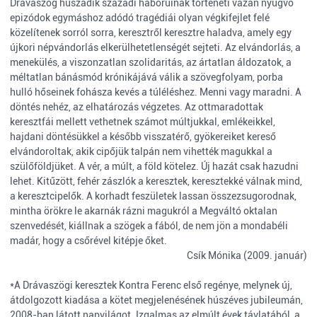
Drávaszög huszadik századi háborúinak történeti vázán nyugvó
epizódok egymáshoz adódó tragédiái olyan végkifejlet felé
közelítenek sorról sorra, keresztről keresztre haladva, amely egy
újkori népvándorlás elkerülhetetlenségét sejteti. Az elvándorlás, a
menekülés, a viszonzatlan szolidaritás, az ártatlan áldozatok, a
méltatlan bánásmód krónikájává válik a szövegfolyam, porba
hulló hőseinek fohásza kevés a túléléshez. Menni vagy maradni. A
döntés nehéz, az elhatározás végzetes. Az ottmaradottak
keresztfái mellett vethetnek számot múltjukkal, emlékeikkel,
hajdani döntésükkel a később visszatérő, gyökereiket kereső
elvándoroltak, akik cipőjük talpán nem vihették magukkal a
szülőföldjüket. A vér, a múlt, a föld kötelez. Új hazát csak hazudni
lehet. Kitűzött, fehér zászlók a keresztek, keresztekké válnak mind,
a keresztcipelők. A korhadt feszületek lassan összezsugorodnak,
mintha örökre le akarnák rázni magukról a Megváltó oktalan
szenvedését, kiállnak a szögek a fából, de nem jön a mondabéli
madár, hogy a csőrével kitépje őket.
Csík Mónika (2009. január)
*A Drávaszögi keresztek Kontra Ferenc első regénye, melynek új,
átdolgozott kiadása a kötet megjelenésének húszéves jubileumán,
2008-ban látott napvilágot. Izgalmas az elmúlt évek távlatából, a