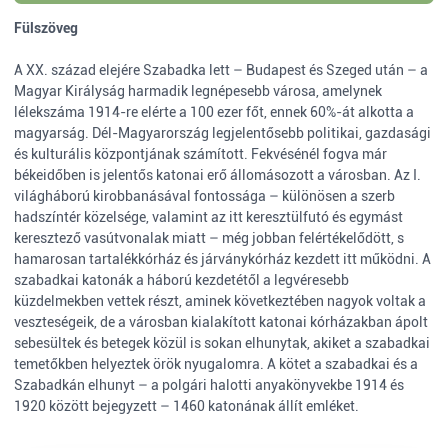
Fülszöveg
A XX. század elejére Szabadka lett – Budapest és Szeged után – a
Magyar Királyság harmadik legnépesebb városa, amelynek
lélekszáma 1914-re elérte a 100 ezer főt, ennek 60%-át alkotta a
magyarság. Dél-Magyarország legjelentősebb politikai, gazdasági
és kulturális központjának számított. Fekvésénél fogva már
békeidőben is jelentős katonai erő állomásozott a városban. Az I.
világháború kirobbanásával fontossága – különösen a szerb
hadszíntér közelsége, valamint az itt keresztülfutó és egymást
keresztező vasútvonalak miatt – még jobban felértékelődött, s
hamarosan tartalékkórház és járványkórház kezdett itt működni. A
szabadkai katonák a háború kezdetétől a legvéresebb
küzdelmekben vettek részt, aminek következtében nagyok voltak a
veszteségeik, de a városban kialakított katonai kórházakban ápolt
sebesültek és betegek közül is sokan elhunytak, akiket a szabadkai
temetőkben helyeztek örök nyugalomra. A kötet a szabadkai és a
Szabadkán elhunyt – a polgári halotti anyakönyvekbe 1914 és
1920 között bejegyzett – 1460 katonának állít emléket.