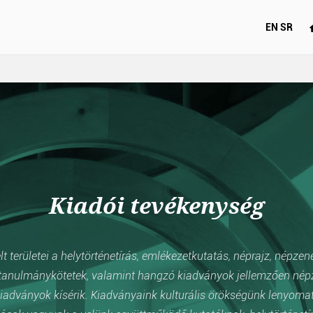
EN
SR
Kiadói tevékenység
 területei a helytörténetírás, emlékezetkutatás, néprajz, népzen
anulmánykötetek, valamint hangzó kiadványok jellemzően népzen
iadványok kísérik. Kiadványaink kulturális örökségünk lenyomata