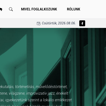
MIVEL FOGLALKOZUNK
RÓLUNK
Csütörtök, 2026.08.06.
ekutatás, történetírás, művelődéstörténet,
e, világzene, improvizatív jazz, énekelt
i, igyekezetünk szerint a lokális emlékezet