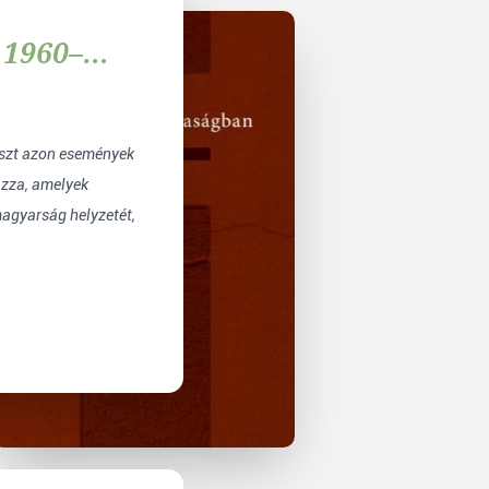
 1960–
szt azon események
azza, amelyek
magyarság helyzetét,