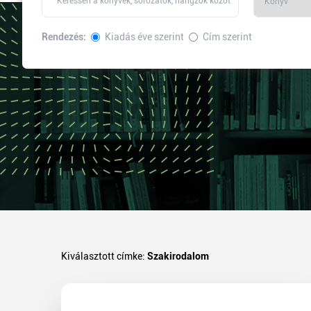
Rendezés:
Kiadás éve szerint
Cím szerint
Kiválasztott címke:
Szakirodalom