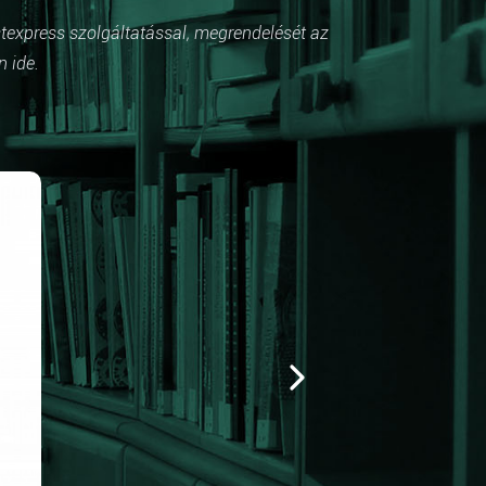
stexpress szolgáltatással, megrendelését az
n ide.
Kiemelt
Földön látszik, égen
Az égitestekre vonatkozó vajdasági magya
ismereteket gyűjtöttük egybe gyerekeknek,
pedagógusoknak. Mindezt rendhagyó módo