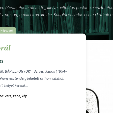
 (Zenta, Posta utca 18.), illetve belföldön postán keresztül Po
vmmi.org email címre küldje. Külföldi vásárlás esetén kattintso
Népszerű
rál
OS
LFOGYOK” Sziveri János (1954–
t, helyét kereső...
e: vers, zene, kép