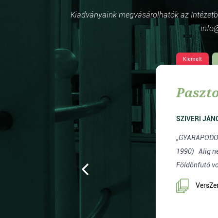
Kiadványaink megvásárolhatók az Intézetben
info@
Kiemelt
ok
Paszto
SZIVERI JÁN
„GYARAPODOM, BÁR E
1990) Alig néhány esztendeig lehetett otthon valahol.
Földönfutó vol
VersZen