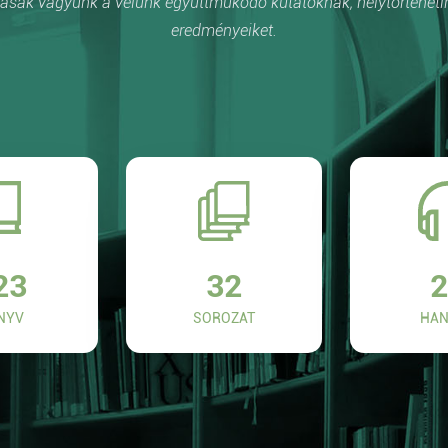
sak vagyunk a velünk együttműködő kutatóknak, helytörténetí
eredményeiket.
23
32
2
NYV
SOROZAT
HAN