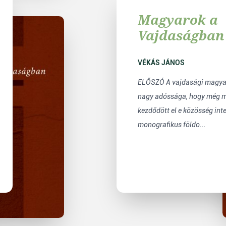
Magyarok a
Vajdaságban
1954
VÉKÁS JÁNOS
ELŐSZÓ A vajdasági magyar 
nagy adóssága, hogy még 
kezdődött el e közösség int
monografikus földo...