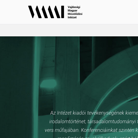
Az Intézet kiadói tevékenységének kiemelt
irodalomtörténet, társadalomtudományi t
vers műfajában. Konferenciáinkat szintén k