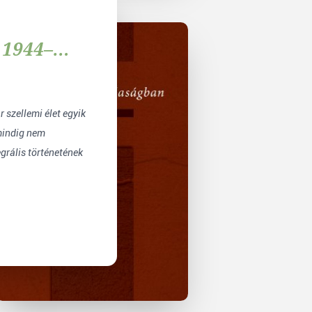
 1944–
szellemi élet egyik
mindig nem
egrális történetének