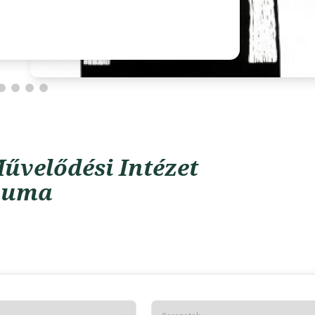
űvelődési Intézet
vuma