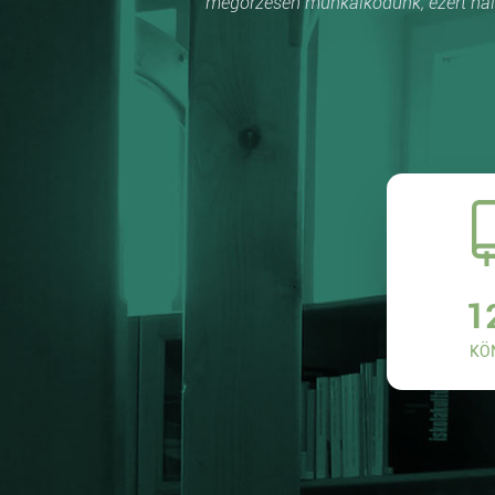
megőrzésén munkálkodunk, ezért hálá
1
KÖ