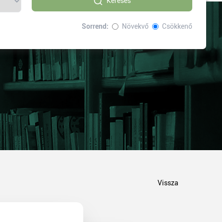
Keresés
Sorrend:
Növekvő
Csökkenő
Vissza