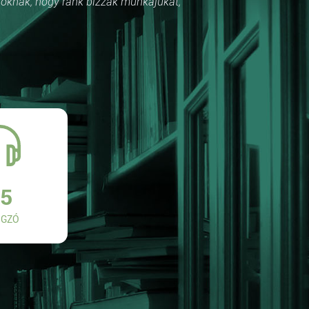
róknak, hogy ránk bízzák munkájukat,
5
GZÓ