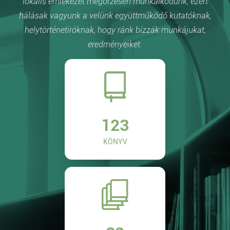
lokális emlékezet megőrzésén munkálkodunk, ezért
hálásak vagyunk a velünk együttműködő kutatóknak,
helytörténetíróknak, hogy ránk bízzák munkájukat,
eredményeiket.
123
KÖNYV