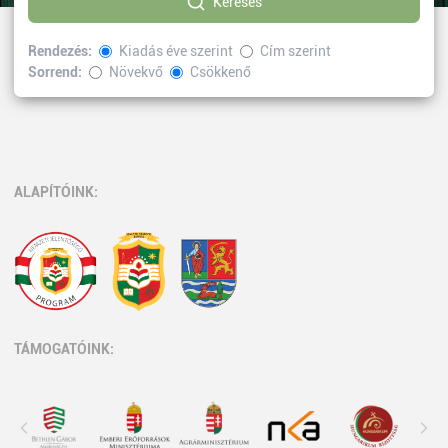
Keresés
Rendezés:
Kiadás éve szerint
Cím szerint
Sorrend:
Növekvő
Csökkenő
Kiválasztott címke:
kollázs
Vissza
ALAPÍTÓINK:
TÁMOGATÓINK: