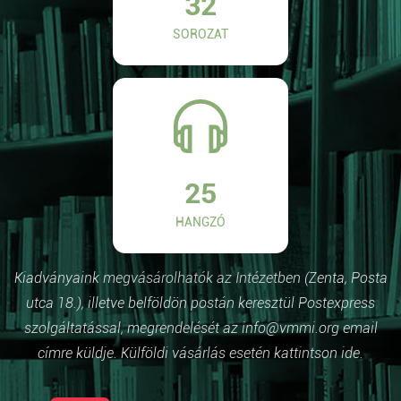
32
SOROZAT
25
HANGZÓ
Kiadványaink megvásárolhatók az Intézetben (Zenta, Posta
utca 18.), illetve belföldön postán keresztül Postexpress
szolgáltatással, megrendelését az info@vmmi.org email
címre küldje. Külföldi vásárlás esetén kattintson ide.