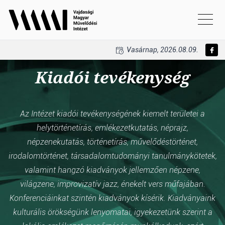
Vasárnap, 2026.08.09.
Kiadói tevékenység
Az Intézet kiadói tevékenységének kiemelt területei a
helytörténetírás, emlékezetkutatás, néprajz,
népzenekutatás, történetírás, művelődéstörténet,
irodalomtörténet, társadalomtudományi tanulmánykötetek,
valamint hangzó kiadványok jellemzően népzene,
világzene, improvizatív jazz, énekelt vers műfajában.
Konferenciáinkat szintén kiadványok kísérik. Kiadványaink
kulturális örökségünk lenyomatai, igyekezetünk szerint a