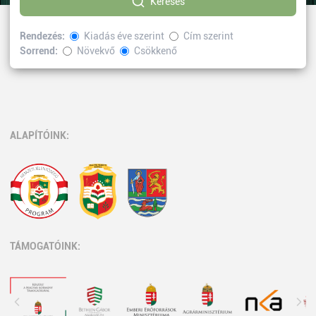
Keresés
Rendezés:
Kiadás éve szerint
Cím szerint
Sorrend:
Növekvő
Csökkenő
Kiválasztott címke:
Irodalomelmélet
Vissza
ALAPÍTÓINK:
TÁMOGATÓINK: