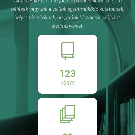
lokális emlékezet megőrzésén munkálkodunk, ezért
hálásak vagyunk a velünk együttműködő kutatóknak,
helytörténetíróknak, hogy ránk bízzák munkájukat,
eredményeiket.
123
KÖNYV