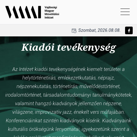
Szombat, 2026.08.08.
Kiadói tevékenység
Az Intézet kiadói tevékenységének kiemelt területei a
helytörténetírás, emlékezetkutatás, néprajz,
népzenekutatás, történetírás, művelődéstörténet,
irodalomtörténet, társadalomtudományi tanulmánykötetek,
valamint hangzó kiadványok jellemzően népzene,
világzene, improvizatív jazz, énekelt vers műfajában.
Konferenciáinkat szintén kiadványok kísérik. Kiadványaink
kulturális örökségünk lenyomatai, igyekezetünk szerint a