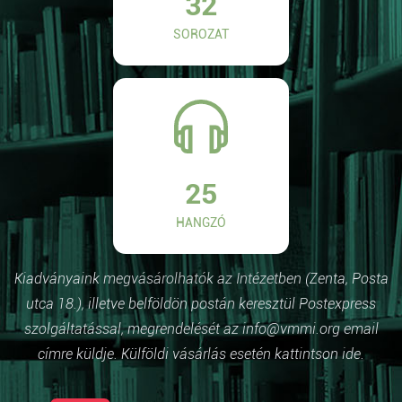
32
SOROZAT
25
HANGZÓ
Kiadványaink megvásárolhatók az Intézetben (Zenta, Posta
utca 18.), illetve belföldön postán keresztül Postexpress
szolgáltatással, megrendelését az info@vmmi.org email
címre küldje. Külföldi vásárlás esetén kattintson ide.