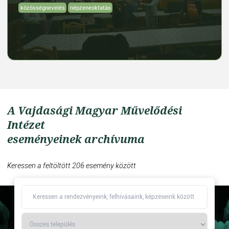
közösségnevelés
népzeneoktatás
A Vajdasági Magyar Művelődési
Intézet
eseményeinek archívuma
Keressen a feltöltött 206 esemény között