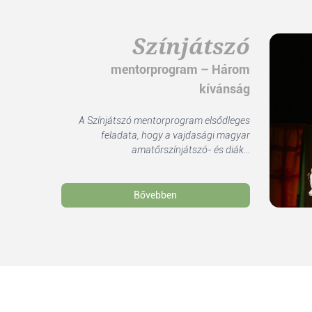
Színjátszó
mentorprogram – Három
kívánság
A Színjátszó mentorprogram elsődleges
feladata, hogy a vajdasági magyar
amatőrszínjátszó- és diák...
Bővebben