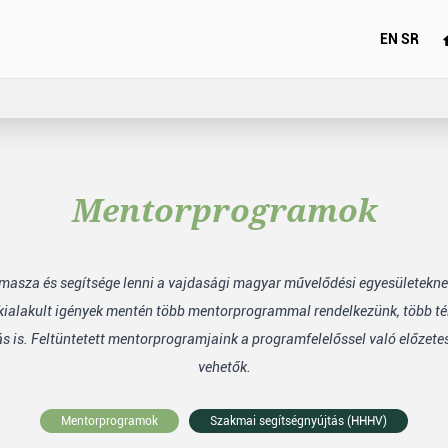
EN
SR
Mentorprogramok
ámasza és segítsége lenni a vajdasági magyar művelődési egyesületekne
ialakult igények mentén több mentorprogrammal rendelkezünk, több té
s is. Feltüntetett mentorprogramjaink a programfelelőssel való előzete
vehetők.
Mentorprogramok
Szakmai segítségnyújtás (HHHV)