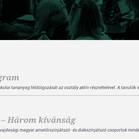
ogram
ai tananyag feldolgozását az osztály aktív részvételével. A tanulók val
 – Három kívánság
 vajdasági magyar amatőrszínjátszó- és diákszínjátszó csoportok mind