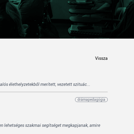
Vissza
ós élethelyzetekből merített, vezetett szituác...
drámapedagógia
en lehetséges szakmai segítséget megkapjanak, amire