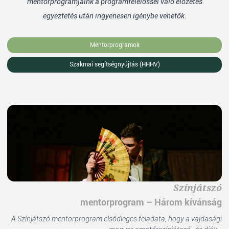
mentorprogramjaink a programfelelőssel való előzetes
egyeztetés után ingyenesen igénybe vehetők.
Mentorprogramok
Szakmai segítségnyújtás (HHHV)
Színjátszó
mentorprogram – Három kívánság
A Színjátszó mentorprogram elsődleges feladata, hogy a vajdasági