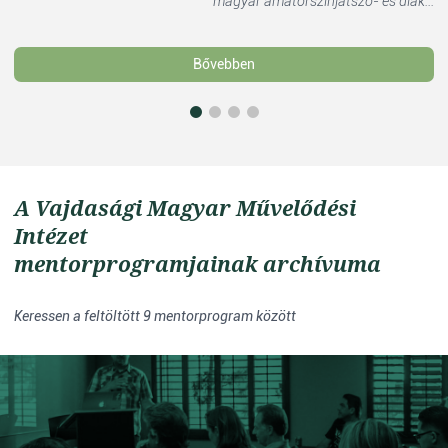
magyar amatőrszínjátszó- és diák...
Bővebben
A Vajdasági Magyar Művelődési
Intézet
mentorprogramjainak archívuma
Keressen a feltöltött 9 mentorprogram között