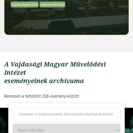
közösségnevelés
népzeneoktatás
A Vajdasági Magyar Művelődési
Intézet
eseményeinek archívuma
Keressen a feltöltött 206 esemény között