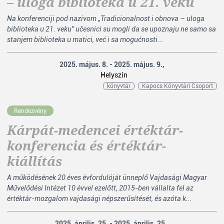
– uloga biblioteka u 21. veku
Na konferenciji pod nazivom „Tradicionalnost i obnova – uloga
biblioteka u 21. veku” učesnici su mogli da se upoznaju ne samo sa
stanjem biblioteka u matici, već i sa mogućnosti...
2025. május. 8. - 2025. május. 9.,
Helyszín
könyvtár
Kapocs Könyvtári Csoport
Rendezvény
Kárpát-medencei értéktár-
konferencia és értéktár-
kiállítás
A működésének 20 éves évfordulóját ünneplő Vajdasági Magyar
Művelődési Intézet 10 évvel ezelőtt, 2015-ben vállalta fel az
értéktár-mozgalom vajdasági népszerűsítését, és azóta k...
2025. április. 25. - 2025. április. 25.,