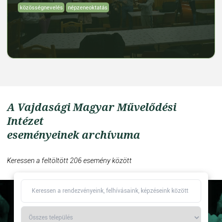
közösségnevelés
népzeneoktatás
A Vajdasági Magyar Művelődési
Intézet
eseményeinek archívuma
Keressen a feltöltött 206 esemény között