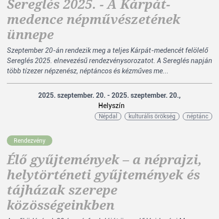
Sereglés 2025. - A Kárpát-
medence népművészetének
ünnepe
Szeptember 20-án rendezik meg a teljes Kárpát-medencét felölelő
Sereglés 2025. elnevezésű rendezvénysorozatot. A Sereglés napján
több tízezer népzenész, néptáncos és kézműves me...
2025. szeptember. 20. - 2025. szeptember. 20.,
Helyszín
Népdal
kulturális örökség
néptánc
Rendezvény
Élő gyűjtemények – a néprajzi,
helytörténeti gyűjtemények és
tájházak szerepe
közösségeinkben