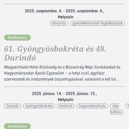
2025. szeptember. 4. - 2025. szeptember. 4.,
Helyszín
könyvtár
gyermekkönyvtári foglalkozások
Rendezvény
61. Gyöngyösbokréta és 48.
Durindó
Magyarittabé Helyi Közösség és a Búzavirág Népi Szokásokat és
Hagyományokat Ápoló Egyesület – a helyi civil, egyházi
szervezetek és intézmények összefogásával, valamint a két há...
2025. június. 14. - 2025. június. 15.,
Helyszín
Durindó
Gyöngyösbokréta
fesztivál
hagyományőrzés
népi
kultúra
Rendezvény