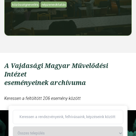
közösségnevelés
népzeneoktatás
A Vajdasági Magyar Művelődési
Intézet
eseményeinek archívuma
Keressen a feltöltött 206 esemény között