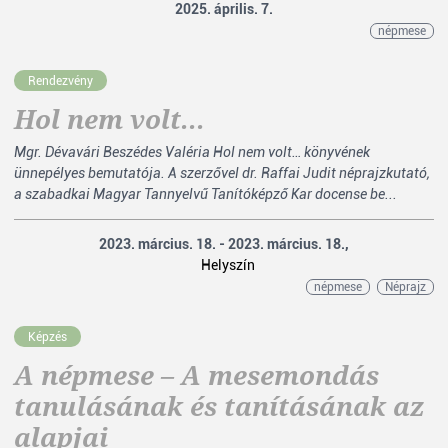
2025. április. 7.
népmese
Rendezvény
Hol nem volt...
Mgr. Dévavári Beszédes Valéria Hol nem volt… könyvének
ünnepélyes bemutatója. A szerzővel dr. Raffai Judit néprajzkutató,
a szabadkai Magyar Tannyelvű Tanítóképző Kar docense be...
2023. március. 18. - 2023. március. 18.,
Helyszín
népmese
Néprajz
Képzés
A népmese – A mesemondás
tanulásának és tanításának az
alapjai